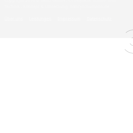
Copyright 2016 © Ivenz GmbH . Orthopädie Schuh- und
Technik . Konzept & Umsetzung: nancyschumann.de
Über uns
Leistungen
Impressum
Datenschutz