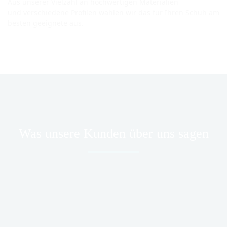
Aus unserer Vielzahl an hochwertigen Materialien
und verschiedene Profilen wählen wir das für Ihren Schuh am
besten geeignete aus.
Was unsere Kunden über uns sagen