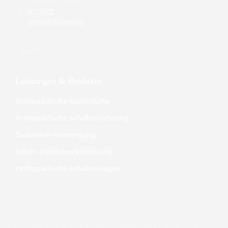
089 54 07 27 03
Anfahrt
Kontaktformular
Leistungen & Produkte
Orthopädische Maßschuhe
Orthopädische Schuhzurichtung
Diabetiker-Versorgung
Schuh-Innendruckmessung
Orthopädische Schuheinlagen